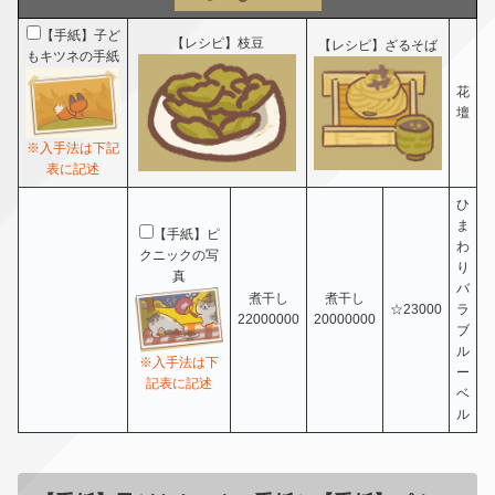
【手紙】子ど
【レシピ】枝豆
【レシピ】ざるそば
もキツネの手紙
花
壇
※入手法は下記
表に記述
ひ
ま
【手紙】ピ
わ
クニックの写
り
真
バ
煮干し
煮干し
☆23000
ラ
22000000
20000000
ブ
ル
※入手法は下
ー
記表に記述
ベ
ル