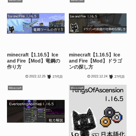
Minecraft
Minecraft
minecraft【1.16.5】Ice
minecraft【1.16.5】Ice
and Fire【Mod】竜鋼の
and Fire【Mod】ドラゴ
作り方
ンの探し方
2022.12.25
2022.12.24
27代目
27代目
Minecraft
Minecraft