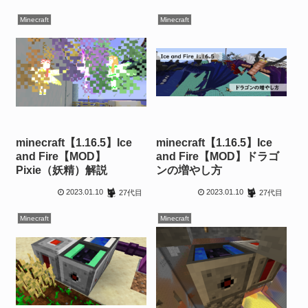
Minecraft
Minecraft
minecraft【1.16.5】Ice
minecraft【1.16.5】Ice
and Fire【MOD】
and Fire【MOD】ドラゴ
Pixie（妖精）解説
ンの増やし方
2023.01.10
2023.01.10
27代目
27代目
Minecraft
Minecraft