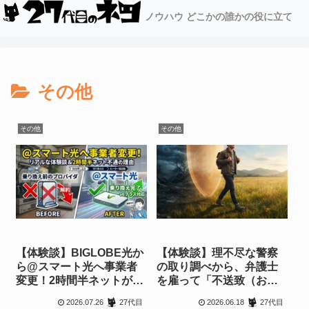
ノウハウ どこかの誰かの役に立て
その他
その他
その他
【体験談】BIGLOBE光か
【体験談】理不尽な警察
ら@スマート光へ事業者
の取り調べから、弁護士
変更！2時間半ネットが切
を雇って「不送致（お咎
れた理由とリアルな手順
めなし）」をもぎ取り完
2026.07.26
2026.06.18
27代目
27代目
全勝利