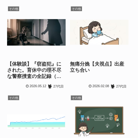
その他
その他
【体験談】『窃盗犯』に
無痛分娩【夫視点】出産
された。育休中の理不尽
立ち合い
な警察捜査の全記録（送
致前編）
2026.05.12
2026.02.08
27代目
27代目
その他
その他