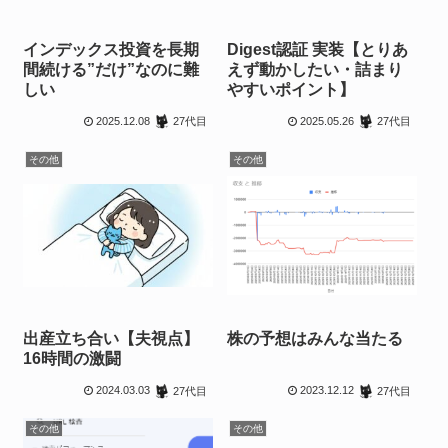
インデックス投資を長期
Digest認証 実装【とりあ
間続ける”だけ”なのに難
えず動かしたい・詰まり
しい
やすいポイント】
2025.12.08
2025.05.26
27代目
27代目
その他
その他
出産立ち合い【夫視点】
株の予想はみんな当たる
16時間の激闘
2024.03.03
2023.12.12
27代目
27代目
その他
その他