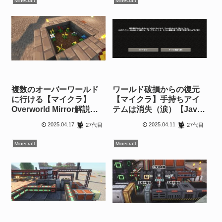
Minecraft
Minecraft
複数のオーバーワールド
ワールド破損からの復元
に行ける【マイクラ】
【マイクラ】手持ちアイ
Overworld Mirror解説
テムは消失（涙）【Java
【1.20.1】
版/PC】
2025.04.17
2025.04.11
27代目
27代目
Minecraft
Minecraft