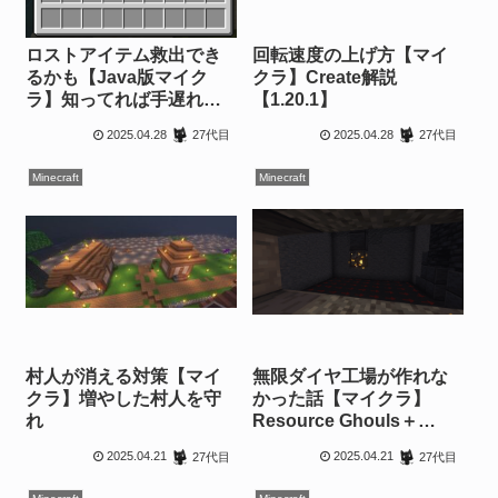
ロストアイテム救出でき
回転速度の上げ方【マイ
るかも【Java版マイク
クラ】Create解説
ラ】知ってれば手遅れに
【1.20.1】
ならないかも
2025.04.28
2025.04.28
27代目
27代目
Minecraft
Minecraft
村人が消える対策【マイ
無限ダイヤ工場が作れな
クラ】増やした村人を守
かった話【マイクラ】
れ
Resource Ghouls＋
Enhanced Mob
2025.04.21
2025.04.21
27代目
27代目
Spawners【1.20.1】