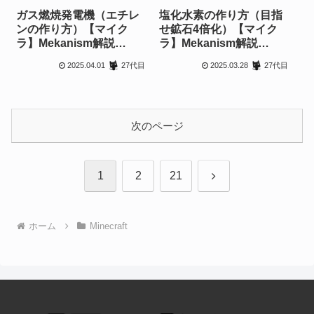
ガス燃焼発電機（エチレ
塩化水素の作り方（目指
ンの作り方）【マイク
せ鉱石4倍化）【マイク
ラ】Mekanism解説
ラ】Mekanism解説
【1.20.1】
【1.20.1】
2025.04.01
2025.03.28
27代目
27代目
次のページ
次
1
2
21
へ
ホーム
Minecraft