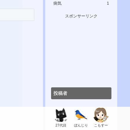
病気
1
スポンサーリンク
投稿者
27代目
ぼんじり
こもすー