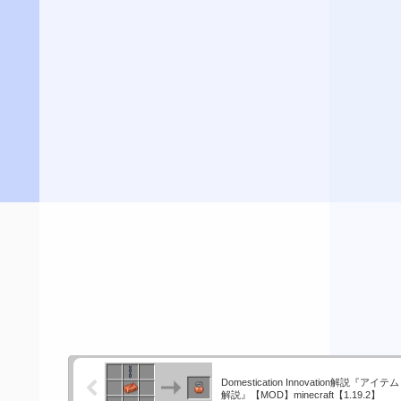
Domestication Innovation解説『
解説』【MOD】minecraft【1.19.2】