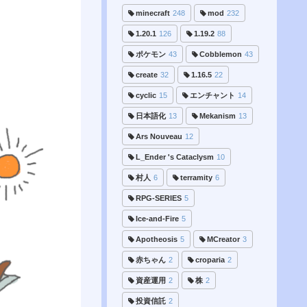
minecraft
248
mod
232
1.20.1
126
1.19.2
88
ポケモン
43
Cobblemon
43
create
32
1.16.5
22
cyclic
15
エンチャント
14
日本語化
13
Mekanism
13
Ars Nouveau
12
L_Ender 's Cataclysm
10
村人
6
terramity
6
RPG-SERIES
5
Ice-and-Fire
5
Apotheosis
5
MCreator
3
赤ちゃん
2
croparia
2
資産運用
2
株
2
投資信託
2