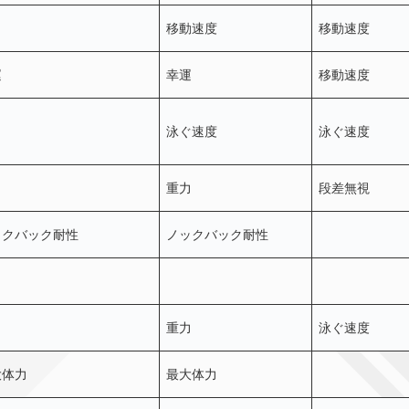
移動速度
移動速度
運
幸運
移動速度
泳ぐ速度
泳ぐ速度
力
重力
段差無視
ックバック耐性
ノックバック耐性
力
重力
泳ぐ速度
大体力
最大体力