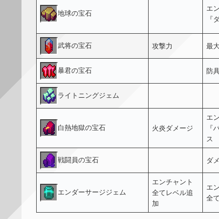
エ
地球の宝石
『
武将の宝石
攻撃力
最
暴君の宝石
防
ライトニングジェム
エ
白熱地獄の宝石
火炎ダメージ
『
ス
戦闘員の宝石
ダ
エンチャント
エ
エンダーサージジェム
全てレベル追
全
加