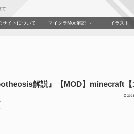
立て
のサイトについて
マイクラMod解説
イラスト
osis解説』【MOD】minecraft【1.
2023