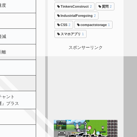
速度
TinkersConstruct
2
質問
2
IndustrialForegoing
2
CSS
2
compactstorage
1
スマホアプリ
1
軽減
スポンサーリンク
距離
チャント
運』プラス