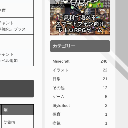
速度
チャント
率強化』プラス
カテゴリー
チャント
レベル追加
Minecraft
248
イラスト
22
日常
21
その他
12
ゲーム
5
StyleSeet
2
盾
保育
1
防御％
病気
1