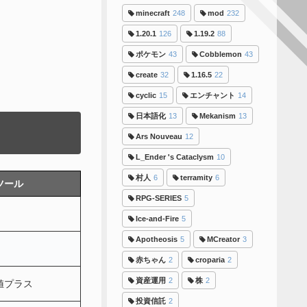
minecraft
248
mod
232
1.20.1
126
1.19.2
88
ポケモン
43
Cobblemon
43
create
32
1.16.5
22
cyclic
15
エンチャント
14
日本語化
13
Mekanism
13
Ars Nouveau
12
L_Ender 's Cataclysm
10
村人
6
terramity
6
ツール
RPG-SERIES
5
Ice-and-Fire
5
Apotheosis
5
MCreator
3
赤ちゃん
2
croparia
2
資産運用
2
株
2
値プラス
投資信託
2