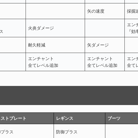
矢の速度
採掘
エン
火炎ダメージ
ス
『効
耐久軽減
矢ダメージ
エンチャント
エンチャント
エン
全てレベル追加
全てレベル追加
全て
ェストプレート
レギンス
ブーツ
御プラス
防御プラス