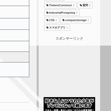
TinkersConstruct
2
質問
2
IndustrialForegoing
2
CSS
2
compactstorage
1
スマホアプリ
1
スポンサーリンク