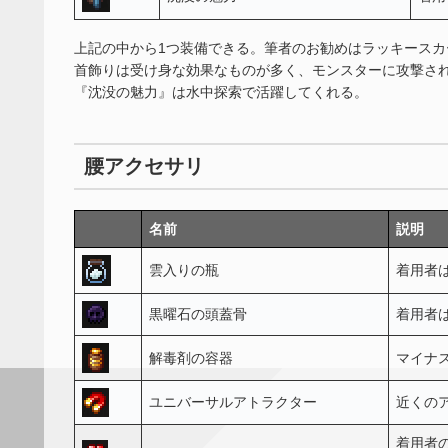
上記の中から1つ装備できる。筆者のお勧めはラッキースカ
首飾りは受け身な効果なものが多く、モンスターに攻撃さ
『沈没の魅力』は水中探索で活躍してくれる。
腰アクセサリ
名前
説明
雲入りの瓶
着用者
黒曜石の頭蓋骨
着用者
解毒剤の容器
マイナ
ユニバーサルアトラクター
近くの
着用者