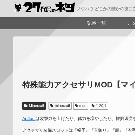
ノウハウ どこかの誰かの役に
記事一覧
こ
特殊能力アクセサリMOD【マイクラ】A
Minecraft
minecraft
mod
1.20.1
Artifact
は攻撃力を上げたり、体力を増やしたり、採掘速度
アクセサリ装備スロットは『帽子』『首飾り』『腰』『右