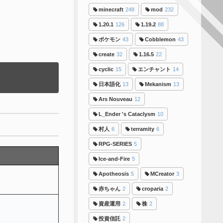
minecraft
248
mod
232
1.20.1
126
1.19.2
88
ポケモン
43
Cobblemon
43
create
32
1.16.5
22
cyclic
15
エンチャント
14
日本語化
13
Mekanism
13
Ars Nouveau
12
L_Ender 's Cataclysm
10
村人
6
terramity
6
RPG-SERIES
5
Ice-and-Fire
5
Apotheosis
5
MCreator
3
赤ちゃん
2
croparia
2
資産運用
2
株
2
投資信託
2