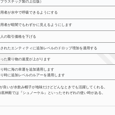
（プラスチック製の上位版）
着用者が水中で呼吸できるようにする
着用者が暗闇でもわずかに見えるようにします
村人の取引価格を下げる
殺されたエンティティに追加レベルのドロップ増加を適用する
乗った乗り物の速度が上がります
釣り時に海の幸運を追加適用します
釣り時に追加レベルのルアーを適用します
のが良いが水飲み帽子が地味だけどどんなときでも活躍してくれる。
海底神殿では『シュノーケル』といったそれぞれの使い時がある。