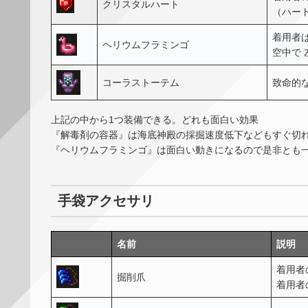
クリスタルハート
（ハー
着用者
ヘリウムフラミンゴ
空中で 左
コーラストーテム
致命的
上記の中から1つ装備できる。どれも面白い効果
『解毒剤の容器』は海底神殿の採掘速度低下などもすぐ切
『ヘリウムフラミンゴ』は面白い動きになるので是非とも
手袋アクセサリ
名前
説明
着用者
掘削爪
着用者