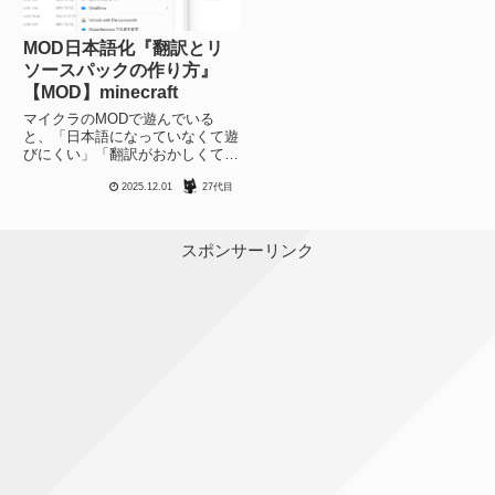
MOD日本語化『翻訳とリ
ソースパックの作り方』
【MOD】minecraft
マイクラのMODで遊んでいる
と、「日本語になっていなくて遊
びにくい」「翻訳がおかしくて違
和感がある」という問題にぶち当
2025.12.01
27代目
たることがあります。新しい
MODやマイナーなMODの場合、
自分でちゃちゃっと日本語化でき
たら嬉しいと思うのでその方法を
スポンサーリンク
まと...