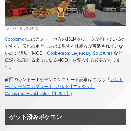
ブーバーちっちゃいな
Cobblemon
にはカントー地方の151匹のデータが揃っているの
ですが、伝説のポケモンの出現する仕組みが実装されていな
いので 追加でMOD（
Cobblemon: Legendary Structures
など
伝説が出現するようになるMOD）を導入する必要がありま
す。
前回のカントーポケモンコンプリート記事はこちら『
カント
ーポケモンコンプリートしたい8【マイクラ】
Cobblemon+Cobbledex【1.20.1】
』
ゲット済みポケモン