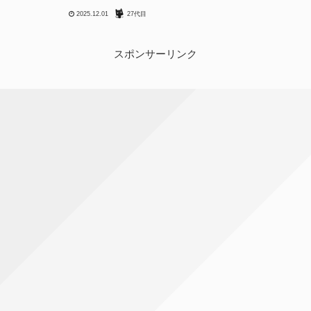
和感がある」という問題にぶち当
2025.12.01
27代目
たることがあります。新しい
MODやマイナーなMODの場合、
自分でちゃちゃっと日本語化でき
たら嬉しいと思うのでその方法を
スポンサーリンク
まと...