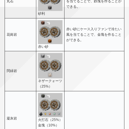
丸石
を当てることで、鉄塊を作ることが
できる。
砂利
赤い砂にケース入りファンで冷たい
花崗岩
風を当てることで、金塊を作ること
ができる。
赤い砂
閃緑岩
ネザークォーツ
（25%）
凝灰岩
火打石（25%）
金塊（10%）