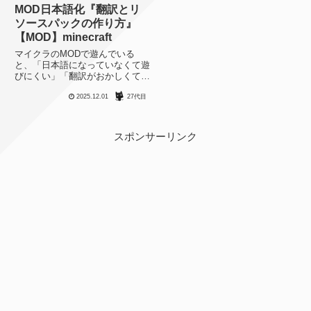
MOD日本語化『翻訳とリ
ソースパックの作り方』
【MOD】minecraft
マイクラのMODで遊んでいる
と、「日本語になっていなくて遊
びにくい」「翻訳がおかしくて違
和感がある」という問題にぶち当
2025.12.01
27代目
たることがあります。新しい
MODやマイナーなMODの場合、
自分でちゃちゃっと日本語化でき
たら嬉しいと思うのでその方法を
スポンサーリンク
まと...