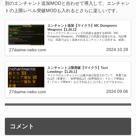
別のエンチャント追加MODと合わせて導入して、エンチャン
トの上限レベル突破MODも入れるとさらに楽しいです。
エンチャント追加【マイクラ】MC Dungeons
Weapons【1.20.1】
マインクラフトダンジョンズの武器を追加するMOD『MC
Dungeons Weapons』150種類ほどの武器が追加される。当記事
では、武器ではなく追加されるエンチャントに注目する。追加エ
ンチャント一覧機械的に翻訳したので、日本語が少し変な...
2024.10.28
27daime-neko.com
エンチャント上限突破【マイクラ】Tool
Leveling+【1.20.1】
マイクラのエンチャントには最大値が設定されていて、幸運であ
れば3（幸運Ⅲ）、効率強化は5（効率強化Ⅴ）ドロップ増加は
3（ドロップ増加Ⅲ）などそれ以上に上げることができません。
そんな限界を突破してくれるようにするMODがTool Leveli...
2024.09.06
27daime-neko.com
コメント