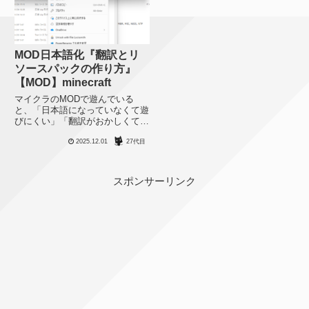
MOD日本語化『翻訳とリ
ソースパックの作り方』
【MOD】minecraft
マイクラのMODで遊んでいる
と、「日本語になっていなくて遊
びにくい」「翻訳がおかしくて違
和感がある」という問題にぶち当
2025.12.01
27代目
たることがあります。新しい
MODやマイナーなMODの場合、
自分でちゃちゃっと日本語化でき
たら嬉しいと思うのでその方法を
スポンサーリンク
まと...