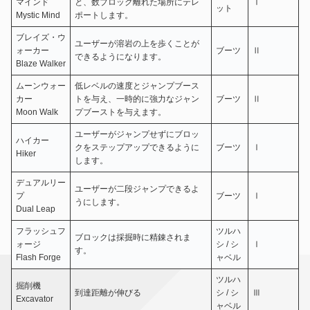
マインド
と、数ブロック離れた場所にテレ
Ⅰ
ット
Mystic Mind
ポートします。
ブレイズ・ウ
ユーザーが溶岩の上を歩くことが
ォーカー
ブーツ
Ⅱ
できるようになります。
Blaze Walker
ムーンウォー
低レベルの速度とジャンプブース
カー
トを与え、一時的に強力なジャン
ブーツ
Ⅱ
Moon Walk
プブーストを与えます。
ユーザーがジャンプせずにブロッ
ハイカー
クをステップアップできるように
ブーツ
Ⅰ
Hiker
します。
デュアルリー
ユーザーが二段ジャンプできるよ
プ
ブーツ
Ⅰ
うにします。
Dual Leap
フラッシュフ
ツルハ
ブロックは採掘時に精錬されま
ォージ
シ / シ
Ⅰ
す。
Flash Forge
ャベル
ツルハ
掘削機
到達距離が伸びる
シ / シ
Ⅲ
Excavator
ャベル