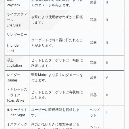
武器
Ⅲ
Payback
くのダメージを与えます。
ライフスティ
攻撃により使用者がわずかに回復
ール
武器
Ⅲ
します。
Life Steal
サンダーロー
ド
ターゲットは時々雷に打たれるこ
武器
Ⅲ
Thunder
とがあります。
Lord
浮上
ヒットしたターゲットは一時的に
武器
Ⅱ
Levitation
浮遊します。
レイダー
襲撃Mobにより多くのダメージを
武器
Ⅴ
Raider
与えます。
トキシックス
ヒットしたターゲットは毒状態に
トライク
武器
Ⅱ
なります。
Toxic Strike
ルナーサイト
ユーザーに暗視機能を提供しま
ヘルメ
Ⅰ
Lunar Sight
す。
ット
ミスティック
体力が低いときに攻撃を受ける
ヘルメ