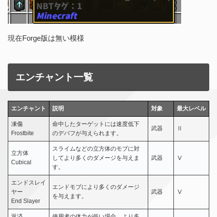
現在Forge版は無い模様
エンチャント一覧
エンチャント
説明
対象
最大レベル
凍傷
命中したターゲットには速度低下
武器
Ⅱ
Frostbite
のデバフが与えられます。
スライムなどの立方体のモブに対
立方体
してより多くのダメージを与えま
武器
Ⅴ
Cubical
す。
エンドスレイ
エンドモブにより多くのダメージ
ヤー
武器
Ⅴ
を与えます。
End Slayer
返済
使用者の体力が低い場合、より多