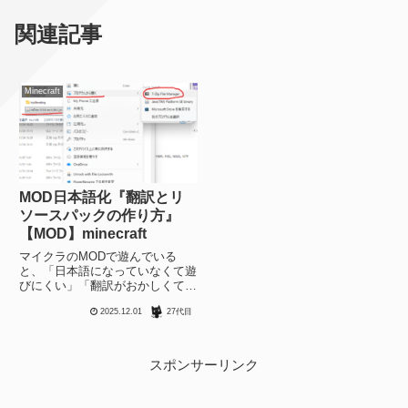
関連記事
Minecraft
MOD日本語化『翻訳とリ
ソースパックの作り方』
【MOD】minecraft
マイクラのMODで遊んでいる
と、「日本語になっていなくて遊
びにくい」「翻訳がおかしくて違
和感がある」という問題にぶち当
2025.12.01
27代目
たることがあります。新しい
MODやマイナーなMODの場合、
自分でちゃちゃっと日本語化でき
たら嬉しいと思うのでその方法を
スポンサーリンク
まと...