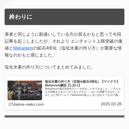
終わりに
筆者と同じように勘違いしている方が居るかもと思って今回
記事を起こしましたが、それより エンチャント上限突破の価
値と
Mekanism
の鉱石4倍化（塩化水素の作り方）が重要な情
報なのかもと感じました。
塩化水素の作り方についてまとめてみました。
塩化水素の作り方（目指せ鉱石4倍化）【マイクラ】
Mekanism解説【1.20.1】
Mekanismの鉱石4倍化ラインを作ることができました。いろんな
人が情報まとめてくれてるんですが、いまいち理解できなかった
のと また別ワールドでMekanism遊ぶときに忘れそうなので備忘
録としてまとめておきます。化学注入室で塩化水素を鉱...
2025.03.28
27daime-neko.com