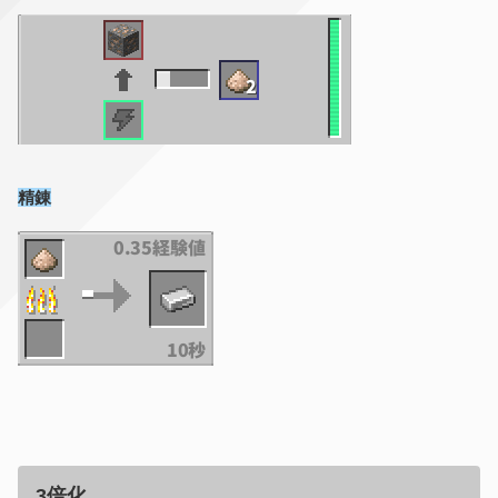
精錬
3倍化