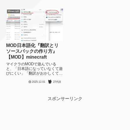
Minecraft
MOD日本語化『翻訳とリ
ソースパックの作り方』
【MOD】minecraft
マイクラのMODで遊んでいる
と、「日本語になっていなくて遊
びにくい」「翻訳がおかしくて違
和感がある」という問題にぶち当
2025.12.01
27代目
たることがあります。新しい
MODやマイナーなMODの場合、
自分でちゃちゃっと日本語化でき
たら嬉しいと思うのでその方法を
スポンサーリンク
まと...