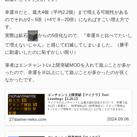
幸運Ⅲだと、最大4個（平均2.2個）まで増える可能性がある
のでそれが2～5倍（×4で 8～20倍）になればすごい増え方で
す。
実際は鉱石
からの5倍化なので、『幸運Ⅲと比べてたいし
て増えないじゃん』と感じて幻滅してしまいました。（勝手
に勘違いしたのに恥ずかしい限り）
筆者はエンチャントLv上限突破MODを入れて遊ぶことが多か
ったので、幸運をⅢ以上にして遊ぶことが多かったのが良く
なかったです。
エンチャント上限突破【マイクラ】Tool
Leveling+【1.20.1】
マイクラのエンチャントには最大値が設定されていて、幸運であ
れば3（幸運Ⅲ）、効率強化は5（効率強化Ⅴ）ドロップ増加は
3（ドロップ増加Ⅲ）などそれ以上に上げることができません。
そんな限界を突破してくれるようにするMODがTool Leveli...
2024.09.06
27daime-neko.com