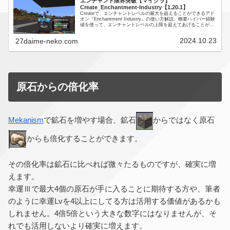
エンチャント限界突破【マイクラ】
Create_Enchantment-Industry【1.20.1】
Createで、エンチャントレベルの最大を超えることができるアド
オン『Enchantment Industry』の使い方解説。概要ハイパー経験
値を使って、エンチャントレベルの上限を超えてあげることがで
きます。ハサミに耐久力Ⅳを付けてみました...
2024.10.23
27daime-neko.com
原石からの倍化率
Mekanism
で鉱石を増やす場合、鉱石
からではなく原石
からも倍化することができます。
その倍化率は鉱石に比べれば微々たるものですが、確実に増
えます。
幸運Ⅲで最大4個の原石が手に入ることに期待する方や、筆者
のように幸運Lvを4以上にしてる方は活用する価値があるかも
しれません。4倍5倍という大きな数字にはなりませんが、そ
れでも活用しないより確実に増えます。