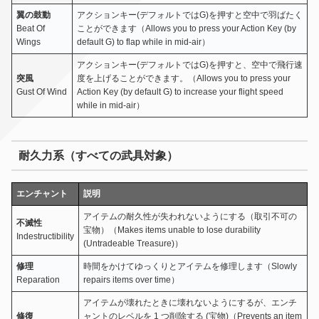
翼の鼓動
アクションキー(デフォルトではG)を押すと空中で羽ばたく
Beat Of
ことができます（Allows you to press your Action Key (by
Wings
default G) to flap while in mid-air）
アクションキー(デフォルトではG)を押すと、空中で飛行速
突風
度を上げることができます。（Allows you to press your
Gust Of Wind
Action Key (by default G) to increase your flight speed
while in mid-air）
耐久力系（すべての武具対象）
エンチャント
説明
アイテムの耐久性が失われないようにする（取引不可の
不滅性
宝物）（Makes items unable to lose durability
Indestructibility
(Untradeable Treasure)）
修理
時間をかけてゆっくりとアイテムを修理します（Slowly
Reparation
repairs items over time）
アイテムが壊れたときに壊れないようにするが、エンチ
修復
ャントのレベルを 1 つ削除する (宝物)（Prevents an item