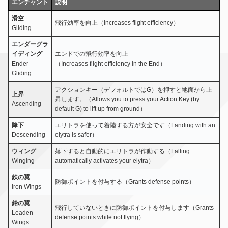
エンチャント
説明
滑空
飛行効率を向上（Increases flight efficiency）
Gliding
エンダーグラ
イディング
エンドでの飛行効率を向上
Ender
（Increases flight efficiency in the End）
Gliding
アクションキー（デフォルトではG）を押すと地面から上
上昇
昇します。（Allows you to press your Action Key (by
Ascending
default G) to lift up from ground）
降下
エリトラを使って着陸する方が安全です（Landing with an
Descending
elytra is safer）
ウィング
落下すると自動的にエリトラが作動する（Falling
Winging
automatically activates your elytra）
鉄の翼
防御ポイントを付与する（Grants defense points）
Iron Wings
鉛の翼
飛行していないときに防御ポイントを付与します（Grants
Leaden
defense points while not flying）
Wings