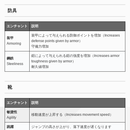
防具
エンチャント
説明
装甲によって与えられる防御ポイントを増加（Increases
装甲
defense points given by armor）
Armoring
守備力増加
鎧によって与えられる鎧の強度を増加（Increases armor
鋼鉄
toughness given by armor）
Steeliness
耐久値増加
靴
エンチャント
説明
敏捷性
移動速度が上昇する（Increases movement speed）
Agility
跳躍
ジャンプの高さが上がり、落下速度が遅くなります