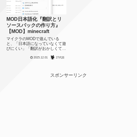
MOD日本語化『翻訳とリ
ソースパックの作り方』
【MOD】minecraft
マイクラのMODで遊んでいる
と、「日本語になっていなくて遊
びにくい」「翻訳がおかしくて違
和感がある」という問題にぶち当
2025.12.01
27代目
たることがあります。新しい
MODやマイナーなMODの場合、
自分でちゃちゃっと日本語化でき
たら嬉しいと思うのでその方法を
スポンサーリンク
まと...