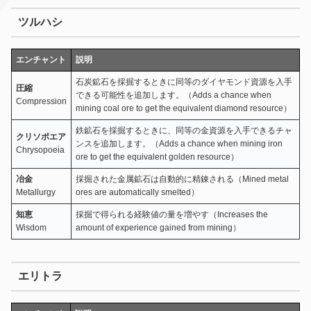
ツルハシ
エンチャント
説明
石炭鉱石を採掘するときに同等のダイヤモンド資源を入手
圧縮
できる可能性を追加します。（Adds a chance when
Compression
mining coal ore to get the equivalent diamond resource）
鉄鉱石を採掘するときに、同等の金資源を入手できるチャ
クリソポエア
ンスを追加します。（Adds a chance when mining iron
Chrysopoeia
ore to get the equivalent golden resource）
冶金
採掘された金属鉱石は自動的に精錬される（Mined metal
Metallurgy
ores are automatically smelted）
知恵
採掘で得られる経験値の量を増やす（Increases the
Wisdom
amount of experience gained from mining）
エリトラ