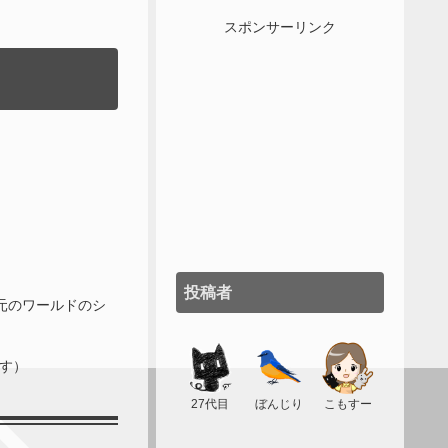
スポンサーリンク
投稿者
元のワールドのシ
す）
27代目
ぼんじり
こもすー