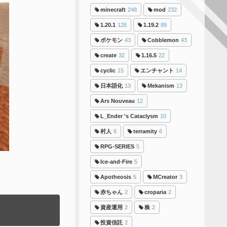
minecraft
248
mod
232
1.20.1
126
1.19.2
88
ポケモン
43
Cobblemon
43
create
32
1.16.5
22
cyclic
15
エンチャント
14
日本語化
13
Mekanism
13
Ars Nouveau
12
L_Ender 's Cataclysm
10
村人
6
terramity
6
RPG-SERIES
5
Ice-and-Fire
5
Apotheosis
5
MCreator
3
赤ちゃん
2
croparia
2
資産運用
2
株
2
投資信託
2