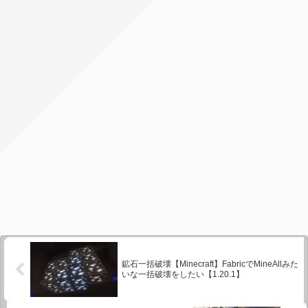
鉱石一括破壊【Minecraft】FabricでMineAllみた
いな一括破壊をしたい【1.20.1】