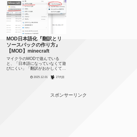
Minecraft
MOD日本語化『翻訳とリ
ソースパックの作り方』
【MOD】minecraft
マイクラのMODで遊んでいる
と、「日本語になっていなくて遊
びにくい」「翻訳がおかしくて違
和感がある」という問題にぶち当
2025.12.01
27代目
たることがあります。新しい
MODやマイナーなMODの場合、
自分でちゃちゃっと日本語化でき
たら嬉しいと思うのでその方法を
スポンサーリンク
まと...