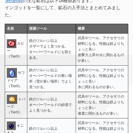
Terramity
の主な鉱石は以下18種類あります。
インゴットを一覧にして、鉱石の入手法とまとめてみまし
た。
名前
採掘ツール
概要
武具やツール、アクセサリの
鉄のツルハシ以上
ルビ
材料になる。性能は鉄よりち
ネザーでよく見つかる。
ょっと良い
ー
オーバーワールドにも割と
攻撃力上昇や火に関わるもの
（Tier0）
ある。
が多い。
鉄のツルハシ以上
武具やツール、アクセサリの
サフ
オーバーワールドの寒い場
材料になる。性能は鉄よりち
ァイア
所（雪が多い場所）でよく
ょっと良い
（Tier0）
見つかる。
水に関わるものが多い。
武具やツール、アクセサリの
トパ
鉄のツルハシ以上
材料になる。性能は鉄よりち
オーバーワールドの砂漠で
ーズ
ょっと良い
よく見つかる。
（Tier0）
速度に関わるものが多い。
武具やツール、アクセサリの
オニ
鉄のツルハシ以上
材料になる。性能は鉄よりち
キス