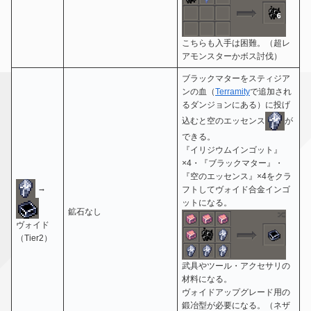
こちらも入手は困難。（超レ
アモンスターかボス討伐）
ブラックマターをスティジア
ンの血（
Terramity
で追加され
るダンジョンにある）に投げ
込むと空のエッセンス
が
できる。
『イリジウムインゴット』
×4・『ブラックマター』・
『空のエッセンス』×4をクラ
→
フトしてヴォイド合金インゴ
ットになる。
鉱石なし
ヴォイド
（Tier2）
武具やツール・アクセサリの
材料になる。
ヴォイドアップグレード用の
鍛冶型が必要になる。（ネザ