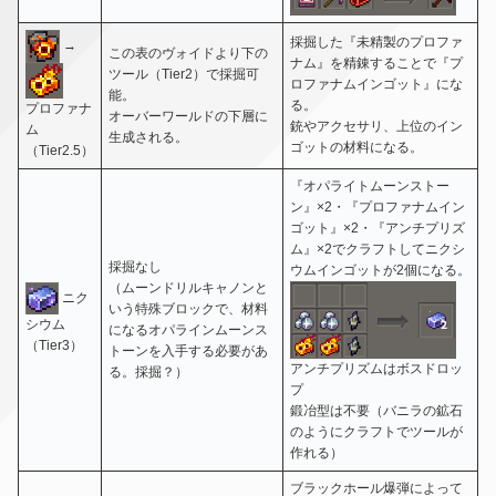
採掘した『未精製のプロファ
→
この表のヴォイドより下の
ナム』を精錬することで『プ
ツール（Tier2）で採掘可
ロファナムインゴット』にな
能。
る。
プロファナ
オーバーワールドの下層に
銃やアクセサリ、上位のイン
ム
生成される。
ゴットの材料になる。
（Tier2.5）
『オパライトムーンストー
ン』×2・『プロファナムイン
ゴット』×2・『アンチプリズ
ム』×2でクラフトしてニクシ
採掘なし
ウムインゴットが2個になる。
（ムーンドリルキャノンと
ニク
いう特殊ブロックで、材料
シウム
になるオパラインムーンス
（Tier3）
トーンを入手する必要があ
アンチプリズムはボスドロッ
る。採掘？）
プ
鍛冶型は不要（バニラの鉱石
のようにクラフトでツールが
作れる）
ブラックホール爆弾によって