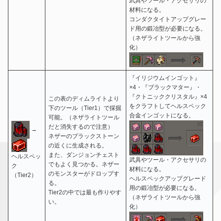
武具やツール・アクセサリの
材料になる。
コンダクタイトアップグレー
ド用の鍛冶型が必要になる。
（ネザライトツールから強
化）
『イリジウムインゴット』
×4・『ブラックマター』・
『クトニッククリスタル』×4
この表のディムライトより
をクラフトしてヘルスペック
下のツール（Tier1）で採掘
合金インゴットになる。
可能。（ネザライトツール
だと消失するので注意）
→
ネザーのブラックストーン
の近くに生成される。
また、ダンジョンチェスト
ヘルスペッ
武具やツール・アクセサリの
でもよく見つかる。ネザー
ク
材料になる。
のモンスターがドロップす
（Tier2）
ヘルスペックアップグレード
る。
用の鍛冶型が必要になる。
Tier2の中では最も作りやす
（ネザライトツールから強
い。
化）