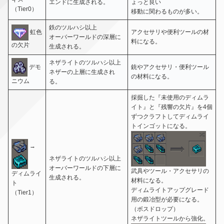
エンドに生成される。
ょっと良い
（Tier0）
移動に関わるものが多い。
鉄のツルハシ以上
アクセサリや便利ツールの材
虹色
オーバーワールドの深層に
料になる。
の欠片
生成される。
ネザライトのツルハシ以上
デモ
銃やアクセサリ・便利ツール
ネザーの上層に生成され
の材料になる。
ニウム
る。
採掘した『未使用のディムラ
イト』と『残響の欠片』を4個
ずつクラフトしてディムライ
トインゴットになる。
→
ネザライトのツルハシ以上
オーバーワールドの下層に
武具やツール・アクセサリの
ディムライ
生成される。
材料になる。
ト
ディムライトアップグレード
（Tier1）
用の鍛冶型が必要になる。
（ボスドロップ）
ネザライトツールから強化。