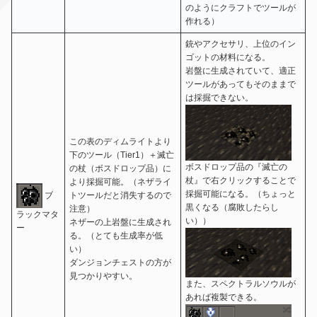
のようにクラフトでツールが
作れる）
銃やアクセサリ、上位のイン
ゴットの材料になる。
岩盤に生成されていて、適正
ツールがあってもそのままで
は採掘できない。
この表のディムライトより
下のツール（Tier1）＋滅亡
ボスドロップ品の『滅亡の
の杖（ボスドロップ品）に
杖』で右クリックすることで
より採掘可能。（ネザライ
採掘可能になる。（ちょっと
ブ
トツールだと消失するので
黒くなる（腐敗したらし
注意）
ラックマタ
い））
ネザーの上岩盤に生成され
ー
る。（とても生成率が低
い）
ダンジョンチェストの方が
見つかりやすい。
また、スペクトラルソウルが
あれば複製できる。