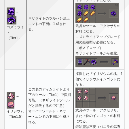
イトインゴットになる。
→
ネザライトのツルハシ以上
エンドの下層に生成され
武具やツール・アクセサリの
コズミライ
る。
材料になる。
ト
コズミライトアップグレード
（Tier1）
用の鍛冶型が必要になる。
（ボスドロップ）
ネザライトツールから強化。
採掘した『イリジウムの塊』4
個でイリジウムインゴットに
なる。
この表のディムライトより
下のツール（Tier1）で採掘
→
可能。（ネザライトツール
だと消失するので注意）
武具やツール・アクセサリ、
イリジウム
オーバーワールド・ネザ
また上位のインゴットの材料
（Tier1.5）
ー・エンドの下層に生成さ
になる。
れる。
鍛冶型は不要（バニラの鉱石