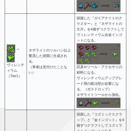
採掘した『ガイアナイトのク
ラスター』と『ネザライトの
欠片』を4個ずつクラフトして
ヴィレンティウム合金インゴ
ットになる。
→
ネザライトのツルハシ以上
繁茂した洞窟に生成され
る。
ヴィレンテ
（筆者は見付けたことな
武具やツール・アクセサリの
ィウム
い）
材料になる。
（Tier1）
ヴィレンティウムアップグレ
ード用の鍛冶型が必要にな
る。（ボスドロップ）
ネザライトツールから強化。
採掘した『コズミックスクラ
ップ』と『金インゴット』を4
個ずつクラフトしてコズミラ