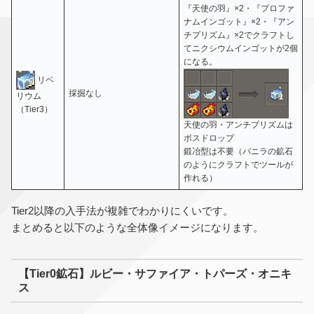
『天使の羽』×2・『プロファ
ナムインゴット』×2・『アン
チプリズム』×2でクラフトし
てニクシウムインゴットが2個
になる。
リベ
採掘なし
リウム
（Tier3）
天使の羽・アンチプリズムは
ボスドロップ
鍛冶型は不要（バニラの鉱石
のようにクラフトでツールが
作れる）
Tier2以降の入手法が複雑でわかりにくいです。
まとめると以下のような全体像イメージになります。
【Tier0鉱石】ルビー・サファイア・トパーズ・オニキ
ス