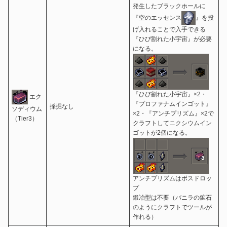
発生したブラックホールに
『空のエッセンス
』を投
げ入れることで入手できる
『ひび割れた小宇宙』が必要
になる。
『ひび割れた小宇宙』×2・
エク
『プロファナムインゴット』
採掘なし
ソディウム
×2・『アンチプリズム』×2で
（Tier3）
クラフトしてニクシウムイン
ゴットが2個になる。
アンチプリズムはボスドロッ
プ
鍛冶型は不要（バニラの鉱石
のようにクラフトでツールが
作れる）