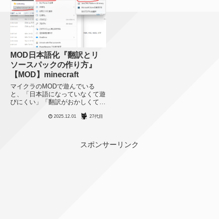
MOD日本語化『翻訳とリ
ソースパックの作り方』
【MOD】minecraft
マイクラのMODで遊んでいる
と、「日本語になっていなくて遊
びにくい」「翻訳がおかしくて違
和感がある」という問題にぶち当
2025.12.01
27代目
たることがあります。新しい
MODやマイナーなMODの場合、
自分でちゃちゃっと日本語化でき
たら嬉しいと思うのでその方法を
スポンサーリンク
まと...