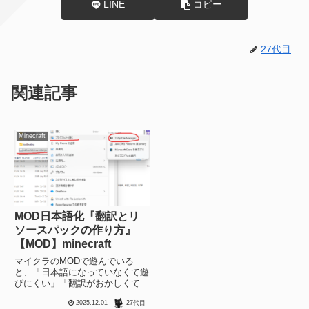
LINE
コピー
27代目
関連記事
Minecraft
MOD日本語化『翻訳とリ
ソースパックの作り方』
【MOD】minecraft
マイクラのMODで遊んでいる
と、「日本語になっていなくて遊
びにくい」「翻訳がおかしくて違
和感がある」という問題にぶち当
2025.12.01
27代目
たることがあります。新しい