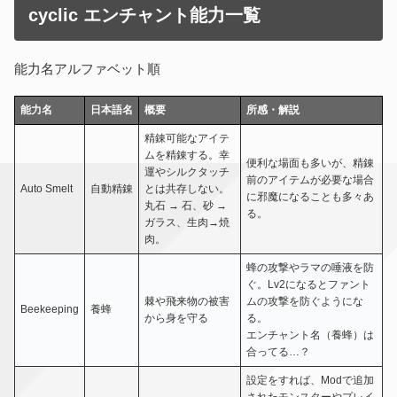
cyclic エンチャント能力一覧
能力名アルファベット順
能力名
日本語名
概要
所感・解説
精錬可能なアイテ
ムを精錬する。幸
便利な場面も多いが、精錬
運やシルクタッチ
前のアイテムが必要な場合
Auto Smelt
自動精錬
とは共存しない。
に邪魔になることも多々あ
丸石 → 石、砂 →
る。
ガラス、生肉→焼
肉。
蜂の攻撃やラマの唾液を防
ぐ。Lv2になるとファント
棘や飛来物の被害
ムの攻撃を防ぐようにな
Beekeeping
養蜂
から身を守る
る。
エンチャント名（養蜂）は
合ってる…？
設定をすれば、Modで追加