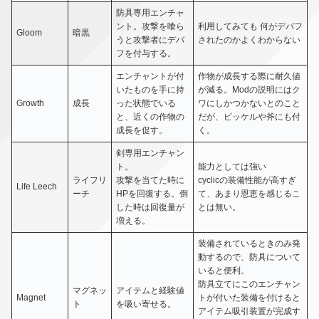
防具専用エンチャ
ント。攻撃を喰ら
利用してみても 何がデバフ
Gloom
暗黒
うと攻撃者にデバ
されたのかよくわからない
フを付与する。
エンチャントが付
作物が成長する際に耐久値
いたものを手に持
が減る。Modの説明にはク
Growth
成長
った状態でいる
ワにしかつかないとのこと
と、近くの作物の
だが、ピッケルや斧にも付
成長を促す。
く。
剣専用エンチャン
ト。
能力としては強い
ライフリ
攻撃を当てた時に
cyclicの装備性能が高すぎ
Life Leech
ーチ
HPを回復する。倒
て、あまり恩恵を感じるこ
した時は回復量が
とは無い。
増える。
装備されているときのみ発
動するので、防具について
いると便利。
防具立てにこのエンチャン
マグネッ
アイテムと経験値
Magnet
トが付いた装備を付けると
ト
を吸い寄せる。
アイテム吸引装置が完成す