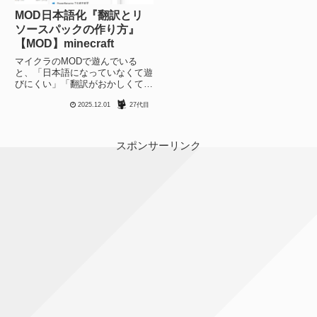
MOD日本語化『翻訳とリ
ソースパックの作り方』
【MOD】minecraft
マイクラのMODで遊んでいる
と、「日本語になっていなくて遊
びにくい」「翻訳がおかしくて違
和感がある」という問題にぶち当
2025.12.01
27代目
たることがあります。新しい
MODやマイナーなMODの場合、
自分でちゃちゃっと日本語化でき
たら嬉しいと思うのでその方法を
スポンサーリンク
まと...