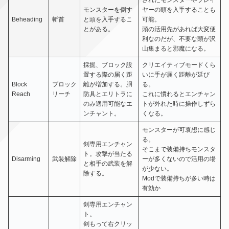
されたモンスターやプレイ
モンスターを倒す
ヤーの頭を入手することも
Beheading
斬首
と頭を入手するこ
可能。
とがある。
頭の活用先があれば大変便
利なのだが、不要な頭が沢
山集まると邪魔になる。
採掘、ブロック設
クリエイティブモードくら
置する際の届く距
いに手が届く距離が延び
Block
ブロック
離が増加する。胴
る。
Reach
リーチ
防具とエリトラに
これに慣れるとエンチャン
のみ適用可能なエ
トが外れた時に操作しずら
ンチャント。
くなる。
モンスターが可哀想に感じ
る。
剣専用エンチャン
そこまで装備持ちモンスタ
ト。攻撃が当たる
Disarming
武装解除
ーが多くないので活用の場
と相手の武装を解
が少ない。
除する。
Modで装備持ちが多い時は
有効か
剣専用エンチャン
ト。
剣もって右クリッ