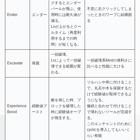
クするとエンダー
パールが飛ぶ。使
不意に右クリックしてしま
Ender
エンダー
用時には耐久値が
ったときのワープに結構困
減る。
る
Lvが上がるとクー
ルタイム（再度利
用するまでの時
間）が短くなる。
一括破壊。
Lvによって一括破
一括破壊系Modの便利さに
Excavate
発掘
壊できる範囲が変
比べると性能に欠ける
わる。
ツルハシや斧に付けること
で、丸石や木を採掘するだ
けで経験値が取得できるよ
敵を倒した時、ブ
うになる。
Experience
経験値ブ
ロックを破壊した
修繕と合わせて付けること
Boost
ースト
時に経験値オーブ
で壊れないツールが完成す
が発生する。
る。
このエンチャントのために
cyclicを導入してもいいく
らい有能