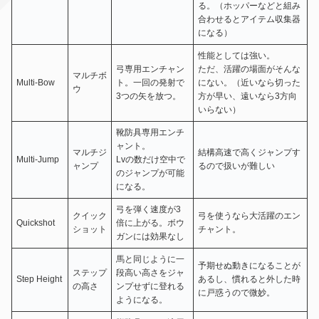
る。（ホッパーなどと組み
合わせるとアイテム収集器
になる）
性能としては強い。
弓専用エンチャン
ただ、活躍の場面がそんな
マルチボ
Multi-Bow
ト。一回の発射で
にない。（近いなら切った
ウ
3つの矢を放つ。
方が早い、遠いなら3方向
いらない）
靴防具専用エンチ
ャント。
マルチジ
結構高速で高くジャンプす
Multi-Jump
Lvの数だけ空中で
ャンプ
るので扱いが難しい
のジャンプが可能
になる。
弓を弾く速度が3
クイック
弓を使うなら大活躍のエン
Quickshot
倍に上がる。ボウ
ショット
チャント。
ガンには効果なし
馬と同じように一
予期せぬ動きになることが
ステップ
段高い高さをジャ
Step Height
あるし、慣れると外した時
の高さ
ンプせずに登れる
に戸惑うので微妙。
ようになる。