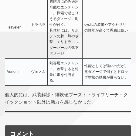
脚防具にのみ適用
可能なエンチャン
ト。探索で起こり
うるダメージに耐
トラベラ
性が付く。
cyclicの装備やアクセサリ
Traveler
ー
具体的には、サボ
の性能が高くて恩恵は低い
テンの棘、蜂の攻
撃、エリトラ エン
ダーパールの落下
ダメージ
剣専用エンチャン
性能としては強いのだが、
ト。攻撃すると対
Venom
ヴェノム
毒ダメージで倒すとドロッ
象に毒を付与す
プ増加の効果が乗らない。
る。
個人的には、武装解除・経験値ブースト・ライフリーチ・ク
イックショット以外は魅力を感じなかった。
コメント