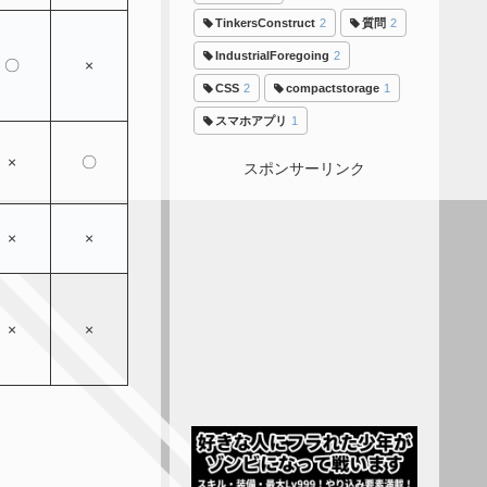
TinkersConstruct
2
質問
2
IndustrialForegoing
2
〇
×
CSS
2
compactstorage
1
スマホアプリ
1
×
〇
スポンサーリンク
×
×
×
×