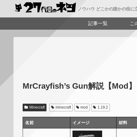
ノウハウ どこかの誰かの役に
記事一覧
こ
MrCrayfish’s Gun解説【Mo
Minecraft
minecraft
mod
1.19.2
名前
イメージ
材料