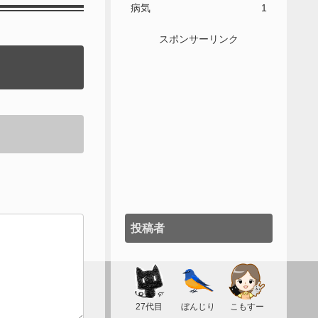
病気
1
スポンサーリンク
投稿者
27代目
ぼんじり
こもすー