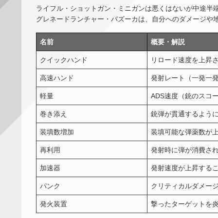
ライフル・ショットガン・ミニガンは悪くはないが中途半
グレネードランチャー・バズーカは、自分へのダメージや
名前
概要・解説
クイックハンド
リロード速度を上昇
高速ハンド
発射レート（一発一
軽量
ADS速度（銃のスコ
巻き添え
銃弾が貫通するよう
装填数増加
装填可能な弾薬数が
再利用
発射時に弾が消費さ
加速器
発射速度が上昇する
パンク
クリティカルダメー
発火装置
撃ったターゲットを