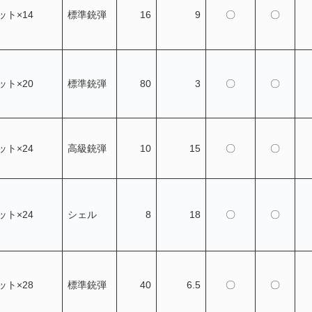
ト×14
標準銃弾
16
9
〇
〇
ト×20
標準銃弾
80
3
〇
〇
ト×24
高級銃弾
10
15
〇
〇
ト×24
シェル
8
18
〇
〇
ト×28
標準銃弾
40
6.5
〇
〇