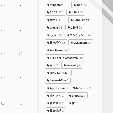
〇
×
minecraft
248
mod
232
1.20.1
126
1.19.2
88
ポケモン
43
Cobblemon
43
create
32
1.16.5
22
〇
×
cyclic
15
エンチャント
14
日本語化
13
Mekanism
13
Ars Nouveau
12
〇
〇
L_Ender 's Cataclysm
10
村人
6
terramity
6
RPG-SERIES
5
〇
×
Ice-and-Fire
5
Apotheosis
5
MCreator
3
赤ちゃん
2
croparia
2
〇
〇
資産運用
2
株
2
投資信託
2