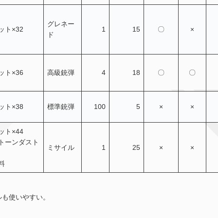
グレネー
ト×32
1
15
〇
×
ド
ト×36
高級銃弾
4
18
〇
〇
ト×38
標準銃弾
100
5
×
×
ト×44
トーンダスト
ミサイル
1
25
×
×
料
ルも使いやすい。