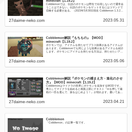
minecraft【1.19.2】
Cobblemonでは、伝説のポケモンは野生で出現しないので通常会
うことはできない。伝説のポケモンをゲットするにはコマンドで
召喚する必要がある。（2023年5月30日現在 Cobblemon 1.3.2）
Legendary Encounte...
2023.05.31
27daime-neko.com
Cobblemon解説『もちもの』【MOD】
minecraft【1.19.2】
ポケモンでは、アイテムを持たせてプラス効果があるアイテムが
あります。Cobblemonでも同じような効果があるアイテムを紹介
します。ポケモンにアイテムを持たせる方法は、持たせたいアイ
テムを手に持った状態でしゃがんで（Shiftを押して）右ク...
2023.05.06
27daime-neko.com
Cobblemon解説『ポケモンの捕まえ方・進化のさせ
方』【MOD】minecraft【1.19.2】
Cobblemonはマイクラの世界にポケモンを追加するMODです。
導入してマイクラを始めると画面上部にテキスト『mを押して最
初の一匹を選んで、旅をはじめよう！』が現れます。書いてある
通り『m』キーを押せば最初のポケモンを選ぶ画面が現れま
す。...
2023.04.21
27daime-neko.com
Cobblemon
「Cobblemon」の記事一覧です。