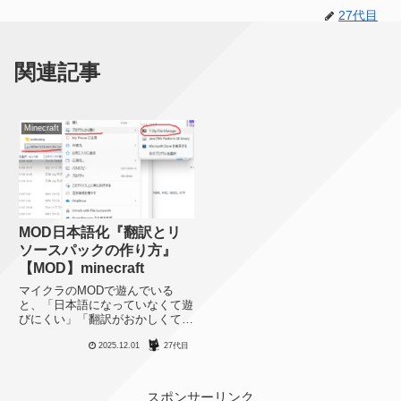
27代目
関連記事
Minecraft
MOD日本語化『翻訳とリ
ソースパックの作り方』
【MOD】minecraft
マイクラのMODで遊んでいる
と、「日本語になっていなくて遊
びにくい」「翻訳がおかしくて違
和感がある」という問題にぶち当
2025.12.01
27代目
たることがあります。新しい
MODやマイナーなMODの場合、
自分でちゃちゃっと日本語化でき
たら嬉しいと思うのでその方法を
スポンサーリンク