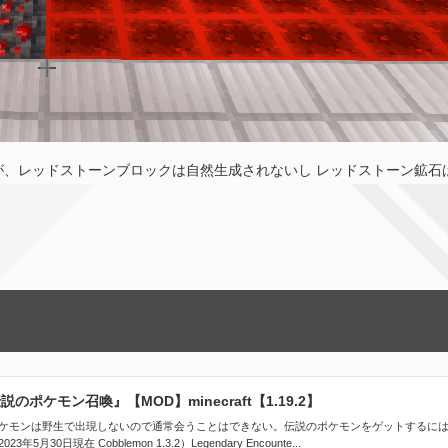
、レッドストーンブロックは自然生成されないし レッドストーン鉱石
説のポケモン召喚』【MOD】minecraft【1.19.2】
説のポケモンは野生で出現しないので通常会うことはできない。伝説のポケモンをゲットするに
30日現在 Cobblemon 1.3.2）Legendary Encounte...