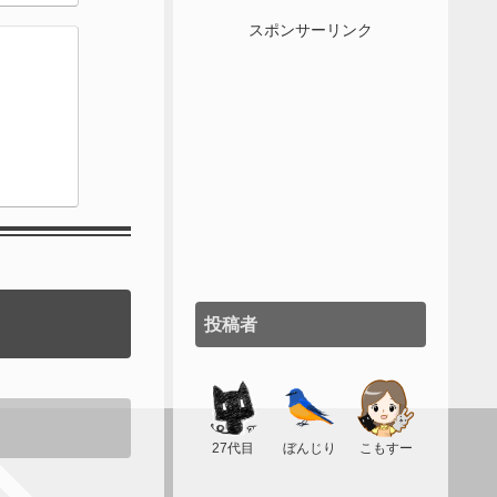
スポンサーリンク
投稿者
27代目
ぼんじり
こもすー