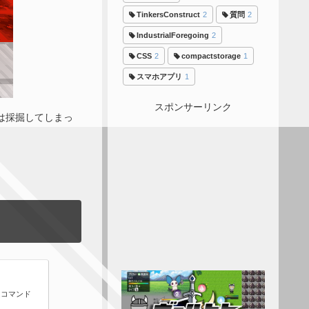
TinkersConstruct
2
質問
2
IndustrialForegoing
2
CSS
2
compactstorage
1
スマホアプリ
1
スポンサーリンク
は採掘してしまっ
はコマンド