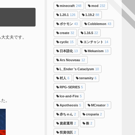
minecraft
248
mod
232
1.20.1
126
1.19.2
88
ポケモン
43
Cobblemon
43
create
32
1.16.5
22
も大丈夫です。
cyclic
15
エンチャント
14
日本語化
13
Mekanism
13
Ars Nouveau
12
L_Ender 's Cataclysm
10
村人
6
terramity
6
RPG-SERIES
5
Ice-and-Fire
5
した。
Apotheosis
5
MCreator
3
赤ちゃん
2
croparia
2
資産運用
2
株
2
投資信託
2