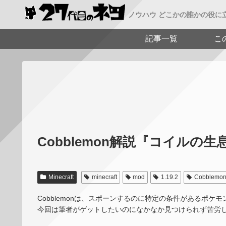
ノウハウ どこかの誰かの役に
記事一覧
こ
Cobblemon解説『コイルの生息地』
Minecraft
minecraft
mod
1.19.2
Cobblemo
Cobblemonは、スポーンするのに特定の条件があるポケ
今回は筆者がゲットしたいのになかなか見つけられず苦労