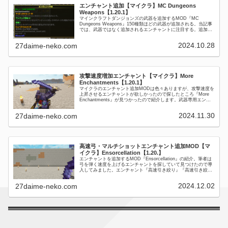
エンチャント追加【マイクラ】MC Dungeons
Weapons【1.20.1】
マインクラフトダンジョンズの武器を追加するMOD『MC
Dungeons Weapons』150種類ほどの武器が追加される。当記事
では、武器ではなく追加されるエンチャントに注目する。追加エ
ンチャント一覧機械的に翻訳したので、日本語が少し変な...
2024.10.28
27daime-neko.com
攻撃速度増加エンチャント【マイクラ】More
Enchantments【1.20.1】
マイクラのエンチャント追加MODは色々ありますが、攻撃速度を
上昇させるエンチャントが欲しかったので探したところ『More
Enchantments』が見つかったので紹介します。武器専用エンチ
ャント FurorMore Enchantment...
2024.11.30
27daime-neko.com
高速弓・マルチショットエンチャント追加MOD【マ
イクラ】Ensorcellation【1.20.】
エンチャントを追加するMOD『Ensorcellation』の紹介。筆者は
弓を弾く速度を上げるエンチャントを探していて見つけたので導
入してみました。エンチャント『高速引き絞り』『高速引き絞
り』というエンチャントを付けると弓を弾くのが速くなり...
2024.12.02
27daime-neko.com