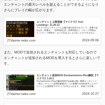
エンチャントの最大レベルを超えることができるようになり
さらにプレイの幅が広がります。
エンチャント上限突破【マイクラ】Tool
Leveling+【1.20.1】
マイクラのエンチャントには最大値が設定されていて、幸運であ
れば3（幸運Ⅲ）、効率強化は5（効率強化Ⅴ）ドロップ増加は
3（ドロップ増加Ⅲ）などそれ以上に上げることができません。
そんな限界を突破してくれるようにするMODがTool Leveli...
2024.09.06
27daime-neko.com
また、MODで追加されるエンチャントも対応しているので
エンチャントが追加されるMODを導入するとさらに楽しいで
す。
エンチャント追加MOD Enchantments-Plus解説【マ
イクラ】1.20.1
Enchantments-Plusの解説現在Forge版は無い模様エンチャント
一覧エンチャント説明対象最大レベル凍傷Frostbite命中したター
ゲットには速度低下のデバフが与えられます。武器Ⅱ立方体
Cubicalスライムなどの立方体のモブ...
2024.10.27
27daime-neko.com