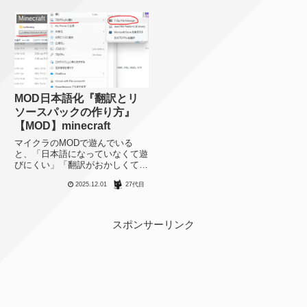
Minecraft
MOD日本語化『翻訳とリ
ソースパックの作り方』
【MOD】minecraft
マイクラのMODで遊んでいる
と、「日本語になっていなくて遊
びにくい」「翻訳がおかしくて違
和感がある」という問題にぶち当
2025.12.01
27代目
たることがあります。新しい
MODやマイナーなMODの場合、
自分でちゃちゃっと日本語化でき
たら嬉しいと思うのでその方法を
スポンサーリンク
まと...